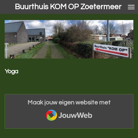
Buurthuis KOM OP Zoetermeer
Ga
direct
naar
de
hoofdinhoud
Yoga
Maak jouw eigen website met
JouwWeb