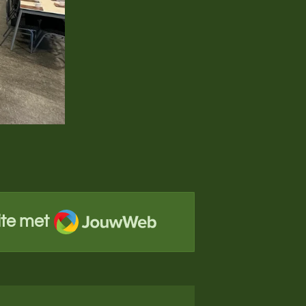
JouwWeb
te met