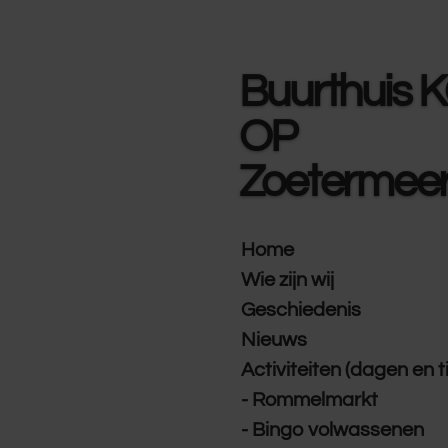
Ga
direct
naar
Buurthuis 
de
hoofdinhoud
OP
Zoetermee
Home
Wie zijn wij
Geschiedenis
Nieuws
Activiteiten (dagen en t
- Rommelmarkt
- Bingo volwassenen