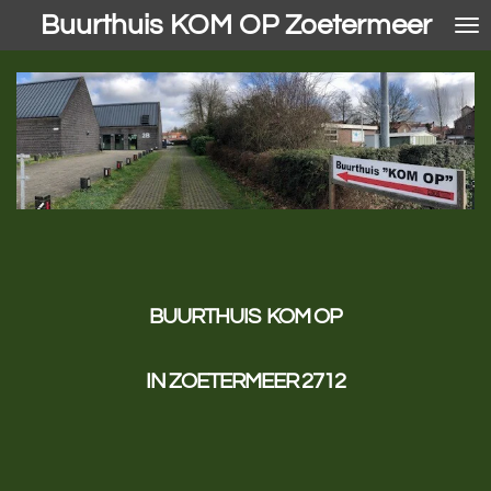
Buurthuis KOM OP Zoetermeer
Ga
direct
naar
de
hoofdinhoud
BUURTHUIS
KOM OP
IN ZOETERMEER 2712