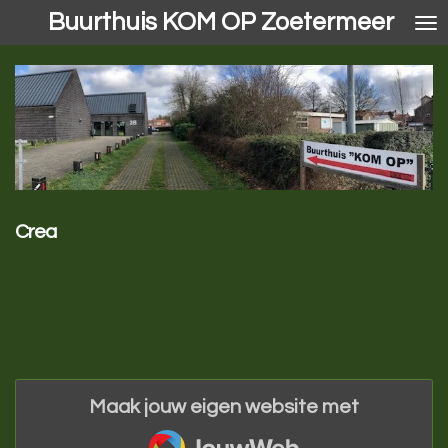
Buurthuis KOM OP Zoetermeer
Ga
direct
naar
de
hoofdinhoud
Crea
Maak jouw eigen website met
JouwWeb