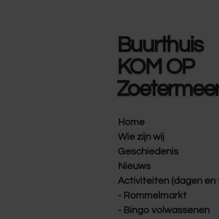
Ga
direct
naar
Buurthuis
de
hoofdinhoud
KOM OP
Zoetermee
Home
Wie zijn wij
Geschiedenis
Nieuws
Activiteiten (dagen en 
- Rommelmarkt
- Bingo volwassenen