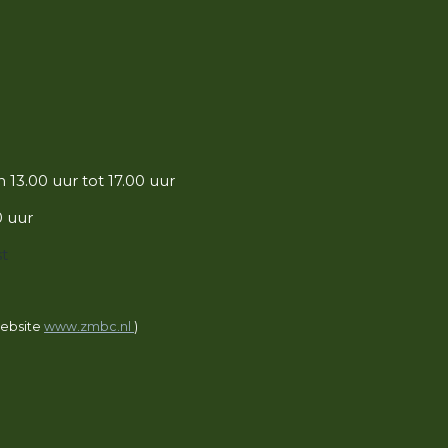
 13.00 uur tot 17.00 uur
0 uur
st
website
www.zmbc.nl
)