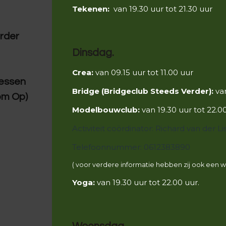
Tekenen:
van 19.30 uur tot 21.30 uur
erder
Dinsdag.
Crea:
van 09.15 uur tot 11.00 uur
lessen
Bridge (Bridgeclub Steeds Verder):
van
om Op)
Modelbouwclub:
van 19.30 uur tot 22.0
Activiteit coördinator: Richard van der Li
Telefoonnummer: 0612383890
( voor verdere informatie hebben zij ook een 
Yoga:
van 19.30 uur tot 22.00 uur.