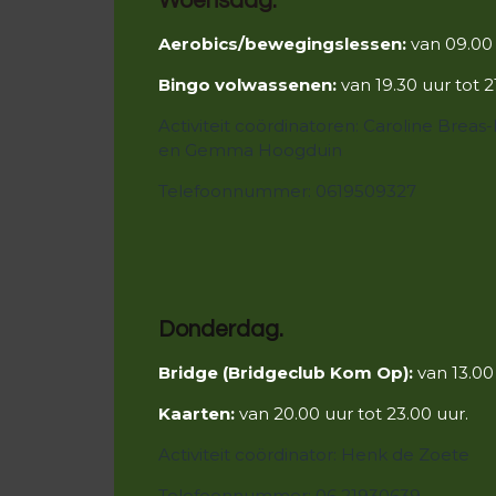
Woensdag.
Aerobics/bewegingslessen:
van 09.00 
Bingo volwassenen:
van 19.30 uur tot 2
Activiteit coördinatoren:
Caroline Brea
en Gemma Hoogduin
Telefoonnummer: 0619509327
Donderdag.
Bridge (Bridgeclub Kom Op):
van 13.00
Kaarten:
van 20.00 uur tot 23.00 uur.
Activiteit coördinator: Henk de Zoete
Telefoonnummer: 06 21930639